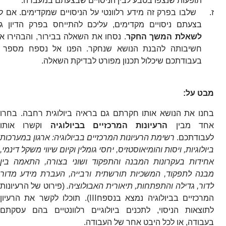
תופעות שנצפו בטבע לבין הניסויים שבצעתם במעבדה.
ז.
שלבו בפרק זה מידע רלוונטי על הניסויים שמקדימים. אם ל
בצעתם ניסויים מקדימים, עליכם להתייחס בפרק הדיון ג
לשאלת המשך החקר
. נסחו את השאלה בבירור, והבהירו א
בעבודתכם שיכלול תכנון מפורט לבדיקת השאלה.
מבט על:
בחנו את הנושא אותו חקרתם גם בראיה ביולוגית רחבה. בחרו
אחד מבין
הרעיונות המרכזיים בביולוגיה
וקשרו אותו
לעבודתכם.
רשימת הרעיונות המרכזיים בביולוגיה: ארגון במערכות
ביולוגיות, ויסות והומיאוסטזיס, יחסי גומלין וקיום שיווי משקל דינמי,
אחידות בעקרונות המבנה והתפקוד ושוני בצורה, התאמה בין
מבנה לתפקוד, המשכיות תורשתית ורבייה, העברת מידע מדור
לדור, גדילה והתפתחות, תיאורית האבולוציה.
(פירוט של הרעיונות
III
המרכזיים בביולוגיה נמצא בנספח
). תוכלו לקשר את הרעיון
לתוצאות הניסוי, לתכנים ביולוגיים רלוונטיים בהם עסקתם
בעבודה, או לכל היבט אחר של העבודה.