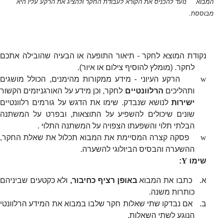
המבוא נועד להכניס את הקורא לעבודת החקר ולהציג את הרקע עליו היא
מבוססת.
נקודת המוצא לחקר - תיאור התופעה או הבעיה שהובילה אתכם
לחקר. (מומלץ להוסיף צילום או איור).
w
הרקע העיוני - מידע ממקורות מהימנים, הכולל מושגים
ותהליכים
הרלוונטיים
לחקר, וכן מידע על האורגניזמים הקשור
ישירות
לנושא שנבדק. שימו את הדגש על גורמים רלוונטיים
שונים שיכולים להשפיע על התוצאות, ובפרט על המשתנה
הבלתי תלוי והשפעתו הצפויה על המשתנה התלוי .
w
פסקה קצרה המסיימת את המבוא תכלול את שאלת החקר,
ההשערה והבסיס הביולוגי להשערה.
שימו
Y
:
א.
כתבו את המבוא
באופן רציף כחיבור,
ולא כקטעים שביניהם
כותרות משנה.
ב.
אם נבדקו שתי שאלות חקר שלבו במבוא את המידע הרלוונטי
הנוגע לשתי השאלות.