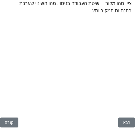
ציין מהו מקור שיטת העבודה בניסוי. מהו השינוי שערכת
בהנחיות המקוריות?
Next article: תרגיל סכום הזנה
Previous article: ד
הבא
קודם