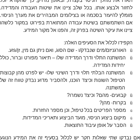
תארו את מהלך הניסוי בקצרה, ובאופן מדויק, כך שהקורא יוכל
לחזור ולבצע אותו. בכל שלב ציינו את שיטות העבודה והמדידה.
מומלץ להיעזר בסכמה או בצילומים המבהירים את מערך הניסוי.
אם השתמשתם בשיטת עבודה המתוארת בפירוט במקור כלשהו
ציינו את עיקר השיטה בפרק זה, והפנו אל מקור המידע.
הקפידו לכלול את הסעיפים האלה:
ü
האורגניזם/מים שנבדק/ו - שם הסוג, ואם ניתן גם מין, זן/גזע.
ü
המשתנה התלוי ודרך המדידה שלו – תיאור מפורט וברור, כולל
יחידות המדידה.
ü
המשתנה הבלתי תלוי ודרך השינוי שלו- יש לפרט מהן קבוצות
הטיפול השונות וכיצד הוכנו, ולהסביר מדוע נבדק טווח זה של
המשתנה.
ü
קבועים- מהם? וכיצד נשמרו?
ü
בקרות- מהן?
מספר הפריטים בכל טיפול, וכן מספר החזרות.
ü
מיקום ביצוע הניסוי, מועד הביצוע ותאריכי המדידות.
ü
ü
הסבר על אופן עיבוד התוצאות.
אם נבדקו שתי שאלות חקר יש לכלול בסעיף זה את המידע הנוגע