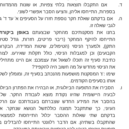
ד.
אם התקבלו תוצאות בלתי צפויות, או שונות מהמדווח
בספרות, התייחסו אליהן, והציעו הסבר אפשרי לשוני.
ה.
אם בדקתם שאלת חקר נוספת חזרו על הסעיפים א' עד ד' ג
לגבי שאלה זו.
בחנו את מסקנותיכם מהחקר שבצעתם
באופן ביקורתי
התייחסו להיקף המחקר (ריבוי פריטים, חזרות, גודל סטיו
התקן), ולמערך הניסוי (הטיפולים, שיטות המדידה, הבקרות
הקבועים) וכן למגבלות הניסוי, כולל תקלות שאירעו. לצור
כתיבת סעיף זה תוכלו לשאול את עצמכם: אם היינו מתחילי
את הניסוי מחדש על מה חשוב היה להקפיד?
שימו
:
Y
המסקנות מושפעות מהנכתב בסעיף זה, ומומלץ לשל
אותו בסעיפים הקודמים.
ו.
הסבירו את התופעה הביולוגית, או הבהירו את הפתרון הביולוג
לבעיה היישומית שהיוו נקודת מוצא לעבודת החקר. שלב
בהסבר את המידע החדש שצברתם בעבודתכם עם הרק
העיוני, כך שתתקבל תמונה כוללתשל הנושא שנחקר. א
בדקתם שתי שאלות ההסבר יכלול התייחסות לממצאי
שהתקבלו בשתיהן. אם הדבר רלוונטי התייחסו להבדלים בי